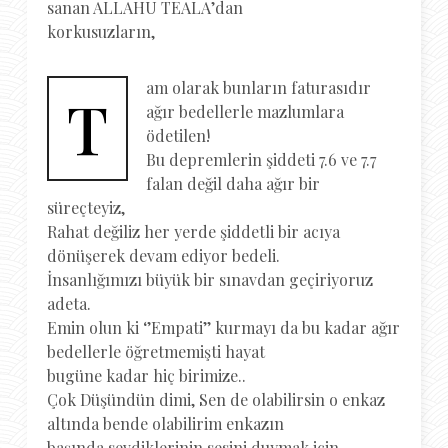
sanan ALLAHU TEALA’dan
korkusuzların,
am olarak bunların faturasıdır
T
ağır bedellerle mazlumlara
ödetilen!
Bu depremlerin şiddeti 7.6 ve 7.7
falan değil daha ağır bir
süreçteyiz,
Rahat değiliz her yerde şiddetli bir acıya
dönüşerek devam ediyor bedeli.
İnsanlığımızı büyük bir sınavdan geçiriyoruz
adeta.
Emin olun ki ‘’Empati’’ kurmayı da bu kadar ağır
bedellerle öğretmemişti hayat
bugüne kadar hiç birimize..
Çok Düşündün dimi, Sen de olabilirsin o enkaz
altında bende olabilirim enkazın
başında sevdiklerinin sesini duymak için