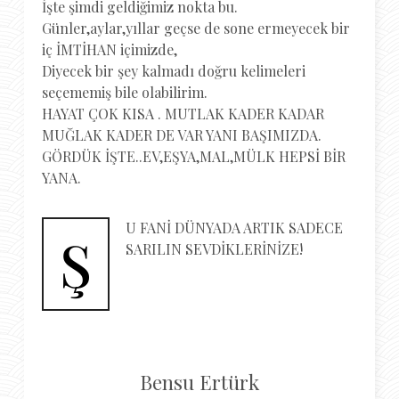
İşte şimdi geldiğimiz nokta bu.
Günler,aylar,yıllar geçse de sone ermeyecek bir
iç İMTİHAN içimizde,
Diyecek bir şey kalmadı doğru kelimeleri
seçememiş bile olabilirim.
HAYAT ÇOK KISA . MUTLAK KADER KADAR
MUĞLAK KADER DE VAR YANI BAŞIMIZDA.
GÖRDÜK İŞTE..EV,EŞYA,MAL,MÜLK HEPSİ BİR
YANA.
U FANİ DÜNYADA ARTIK SADECE
Ş
SARILIN SEVDİKLERİNİZE!
Bensu Ertürk