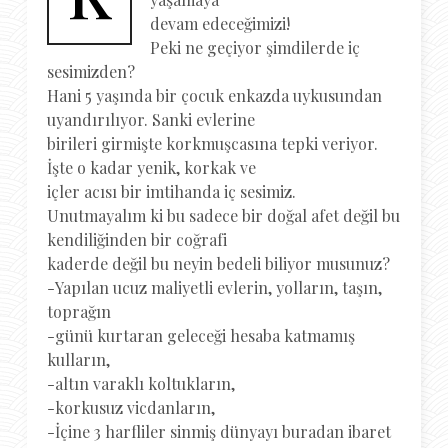
devam edeceğimizi!
Peki ne geçiyor şimdilerde iç
sesimizden?
Hani 5 yaşında bir çocuk enkazda uykusundan
uyandırılıyor. Sanki evlerine
birileri girmişte korkmuşcasına tepki veriyor.
İşte o kadar yenik, korkak ve
içler acısı bir imtihanda iç sesimiz.
Unutmayalım ki bu sadece bir doğal afet değil bu
kendiliğinden bir coğrafi
kaderde değil bu neyin bedeli biliyor musunuz?
-Yapılan ucuz maliyetli evlerin, yolların, taşın,
toprağın
-günü kurtaran geleceği hesaba katmamış
kulların,
-altın varaklı koltukların,
-korkusuz vicdanların,
-İçine 3 harfliler sinmiş dünyayı buradan ibaret