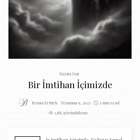
Hayata Dair
Bir İmtihan İçimizde
Bensu Ertürk
Temmuz 9, 2023
3 min read
2.8K görüntüleme
ir imtihan içimizde. Uykuyu temel