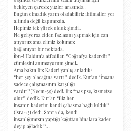
bekleyen çaresiz yüzler arasında..
Bugün olmadık yarın oladabiliriz ihtimaller yer
altında değil kapımızda.
Hepimiz tek yürek olduk şimdi..
Ne geliyorsa elden fazlasını yapmak için can
atıyoruz ama elimiz kolumuz
bağlanıyor bir noktada.
İbn-i Haldun’a atfedilen ‘’Coğrafya kaderdir’’
cümlesini anımsıyorum şimdi..
Ama bakın Biz Kaderi yanlış anladık!
“her şey olacağına varır” dedik. Kur’an “İnsana
sadece çalışmasının karşılığı
vardır”(Necm-39) dedi. Biz “nasipse, kısmetse
olur” dedik. Kur’an “Biz her
insanın kaderini kendi çabasına bağlı kıldık”
(İsra-13) dedi. Sonra da, kendi
insanlığımızın yaptığı kağıttan binalara kader
deyip ağladık ”…