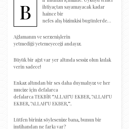
B
ihtiyaçtan sayamayacak kadar
haince bir
nefes alış bizimkisi bugünlerde…
Ağlamanın ve serzenişlerin
yetmediği/yetemeyeceği andayız.
Büyük bir ağıt var yer altında sessiz olun kulak
verin sadece!
Enkaz altından bir ses daha duymalıyız ve her
mucize için defalarca
defalarca TEKBİR ‘’ALLAH’U EKBER, ’ALLAH’U
EKBER, ’ALLAH’U EKBER,’’..
Lütfen biriniz söylesenize bana, bunun bir
imtihandan ne farkı var?