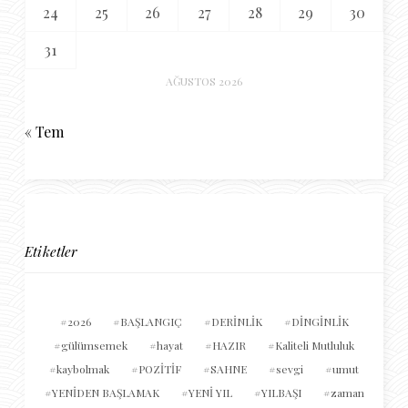
24
25
26
27
28
29
30
31
AĞUSTOS 2026
« Tem
Etiketler
2026
BAŞLANGIÇ
DERİNLİK
DİNGİNLİK
gülümsemek
hayat
HAZIR
Kaliteli Mutluluk
kaybolmak
POZİTİF
SAHNE
sevgi
umut
YENİDEN BAŞLAMAK
YENİ YIL
YILBAŞI
zaman