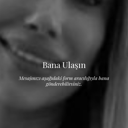
Bana Ulaşın
Mesajınızı aşağıdaki form aracılığıyla bana
gönderebilirsiniz.